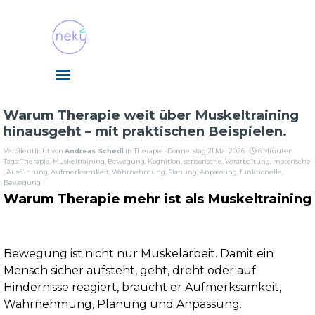
Direkt zum Seiteninhalt
Menü überspringen
Warum Therapie weit über Muskeltraining
hinausgeht – mit praktischen Beispielen.
Veröffentlicht von
Andreas Schedl
in
Therapie
· Donnerstag 21 Mai 2026 ·
6 Minuten
Tags:
Therapie
,
Muskeltraining
,
Bewegung
,
Kognition
,
sensorische
,
Verarbeitung
,
motorische
,
Ausführung
,
Aufmerksamkeit
,
Wahrnehmung
,
Planung
,
Anpassung
,
funktionelle
,
Bewegung
Warum Therapie mehr ist als Muskeltraining
Bewegung ist nicht nur Muskelarbeit. Damit ein
Mensch sicher aufsteht, geht, dreht oder auf
Hindernisse reagiert, braucht er Aufmerksamkeit,
Wahrnehmung, Planung und Anpassung.