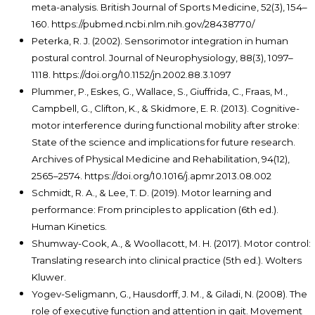
meta-analysis. British Journal of Sports Medicine, 52(3), 154–
160. https://pubmed.ncbi.nlm.nih.gov/28438770/
Peterka, R. J. (2002). Sensorimotor integration in human
postural control. Journal of Neurophysiology, 88(3), 1097–
1118. https://doi.org/10.1152/jn.2002.88.3.1097
Plummer, P., Eskes, G., Wallace, S., Giuffrida, C., Fraas, M.,
Campbell, G., Clifton, K., & Skidmore, E. R. (2013). Cognitive-
motor interference during functional mobility after stroke:
State of the science and implications for future research.
Archives of Physical Medicine and Rehabilitation, 94(12),
2565–2574. https://doi.org/10.1016/j.apmr.2013.08.002
Schmidt, R. A., & Lee, T. D. (2019). Motor learning and
performance: From principles to application (6th ed.).
Human Kinetics.
Shumway-Cook, A., & Woollacott, M. H. (2017). Motor control:
Translating research into clinical practice (5th ed.). Wolters
Kluwer.
Yogev-Seligmann, G., Hausdorff, J. M., & Giladi, N. (2008). The
role of executive function and attention in gait. Movement