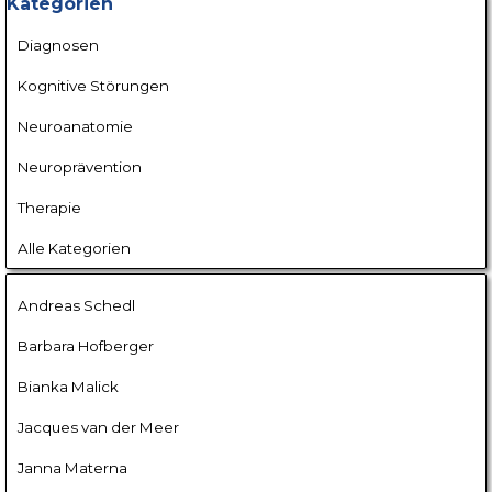
Block überspringen Kategorien
Kategorien
Diagnosen
Kognitive Störungen
Neuroanatomie
Neuroprävention
Therapie
Alle Kategorien
Block überspringen
Andreas Schedl
Barbara Hofberger
Bianka Malick
Jacques van der Meer
Janna Materna