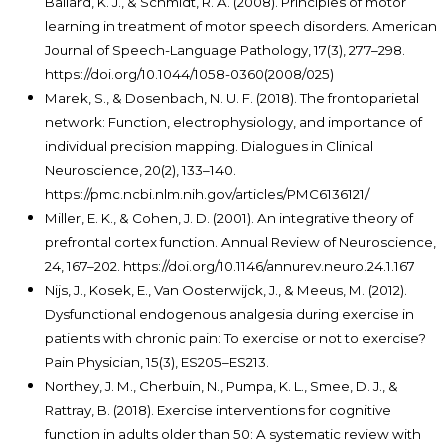
Ballard, K. J., & Schmidt, R. A. (2008). Principles of motor
learning in treatment of motor speech disorders. American
Journal of Speech-Language Pathology, 17(3), 277–298.
https://doi.org/10.1044/1058-0360(2008/025)
Marek, S., & Dosenbach, N. U. F. (2018). The frontoparietal
network: Function, electrophysiology, and importance of
individual precision mapping. Dialogues in Clinical
Neuroscience, 20(2), 133–140.
https://pmc.ncbi.nlm.nih.gov/articles/PMC6136121/
Miller, E. K., & Cohen, J. D. (2001). An integrative theory of
prefrontal cortex function. Annual Review of Neuroscience,
24, 167–202. https://doi.org/10.1146/annurev.neuro.24.1.167
Nijs, J., Kosek, E., Van Oosterwijck, J., & Meeus, M. (2012).
Dysfunctional endogenous analgesia during exercise in
patients with chronic pain: To exercise or not to exercise?
Pain Physician, 15(3), ES205–ES213.
Northey, J. M., Cherbuin, N., Pumpa, K. L., Smee, D. J., &
Rattray, B. (2018). Exercise interventions for cognitive
function in adults older than 50: A systematic review with