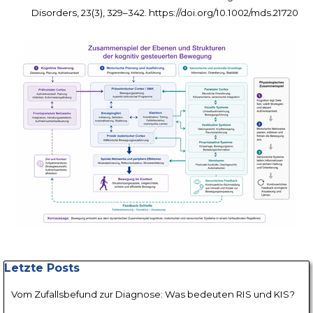
Disorders, 23(3), 329–342. https://doi.org/10.1002/mds.21720
Block überspringen Letzte Posts
Letzte Posts
Vom Zufallsbefund zur Diagnose: Was bedeuten RIS und KIS?