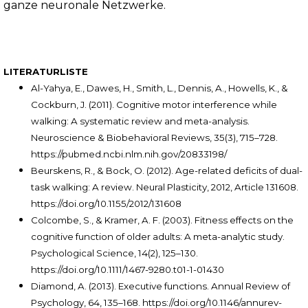
ganze neuronale Netzwerke.
LITERATURLISTE
Al-Yahya, E., Dawes, H., Smith, L., Dennis, A., Howells, K., &
Cockburn, J. (2011). Cognitive motor interference while
walking: A systematic review and meta-analysis.
Neuroscience & Biobehavioral Reviews, 35(3), 715–728.
https://pubmed.ncbi.nlm.nih.gov/20833198/
Beurskens, R., & Bock, O. (2012). Age-related deficits of dual-
task walking: A review. Neural Plasticity, 2012, Article 131608.
https://doi.org/10.1155/2012/131608
Colcombe, S., & Kramer, A. F. (2003). Fitness effects on the
cognitive function of older adults: A meta-analytic study.
Psychological Science, 14(2), 125–130.
https://doi.org/10.1111/1467-9280.t01-1-01430
Diamond, A. (2013). Executive functions. Annual Review of
Psychology, 64, 135–168. https://doi.org/10.1146/annurev-