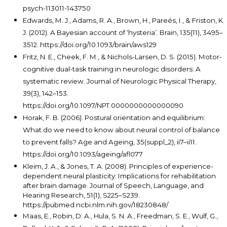
psych-113011-143750
Edwards, M. J., Adams, R. A., Brown, H., Pareés, I., & Friston, K.
J. (2012). A Bayesian account of ‘hysteria’. Brain, 135(11), 3495–
3512. https://doi.org/10.1093/brain/aws129
Fritz, N. E., Cheek, F. M., & Nichols-Larsen, D. S. (2015). Motor-
cognitive dual-task training in neurologic disorders: A
systematic review. Journal of Neurologic Physical Therapy,
39(3), 142–153.
https://doi.org/10.1097/NPT.0000000000000090
Horak, F. B. (2006). Postural orientation and equilibrium:
What do we need to know about neural control of balance
to prevent falls? Age and Ageing, 35(suppl_2), ii7–ii11.
https://doi.org/10.1093/ageing/afl077
Kleim, J. A., & Jones, T. A. (2008). Principles of experience-
dependent neural plasticity: Implications for rehabilitation
after brain damage. Journal of Speech, Language, and
Hearing Research, 51(1), S225–S239.
https://pubmed.ncbi.nlm.nih.gov/18230848/
Maas, E., Robin, D. A., Hula, S. N. A., Freedman, S. E., Wulf, G.,